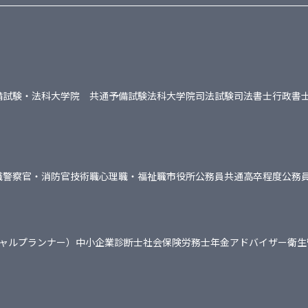
備試験・法科大学院 共通
予備試験
法科大学院
司法試験
司法書士
行政書
職
警察官・消防官
技術職
心理職・福祉職
市役所
公務員共通
高卒程度公務
シャルプランナー）
中小企業診断士
社会保険労務士
年金アドバイザー
衛生