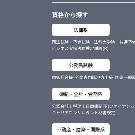
資格から探す
法律系
司法試験・予備試験・法科大学院 共通
予
ビジネス実務法務検定試験(R)
公務員試験
国家総合職･外務専門職
地方上級･国家一般
簿記・会計・労務系
公認会計士
税理士
日商簿記
FP(ファイナン
キャリアコンサルタント
秘書検定
不動産・建築・国際系