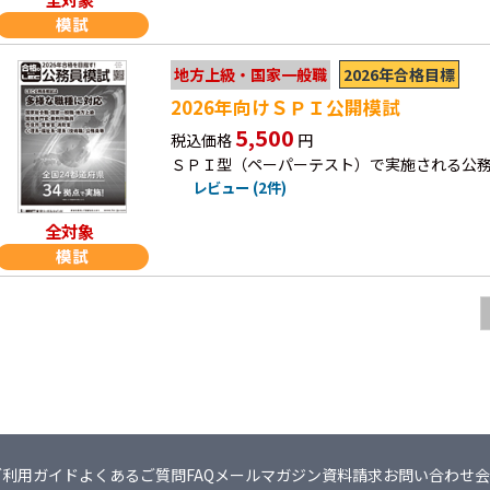
2026年合格目標
地方上級・国家一般職
2026年向けＳＰＩ公開模試
5,500
税込価格
円
ＳＰＩ型（ペーパーテスト）で実施される公
レビュー (2件)
全対象
ご利用ガイド
よくあるご質問FAQ
メールマガジン
資料請求
お問い合わせ
会