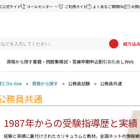
EC公式サイト
コールセンター
ご利用ガイド
よくあるご質問FAQ
お問
絞り込
資格から探す
書籍・問題集
模試・答練
早期申込割引
おためしWeb
EC On-line
資格から探す
公務員試験
公務員共通
公務員共通
1987年からの受験指導歴と実績
経験と実績に裏付けされたカリキュラムと教材。全国ネットの情報網