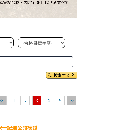
「確実な合格・内定」を目指せるすべて
検索する
<<
1
2
3
4
5
>>
］択一記述公開模試