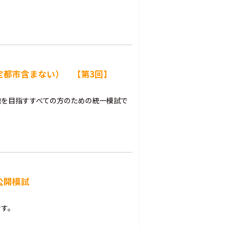
指定都市含まない） 【第3回】
他を目指すすべての方のための統一模試で
公開模試
です。