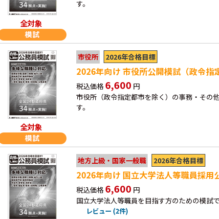
す。
全対象
2026年合格目標
市役所
2026年向け 市役所公開模試（政令
6,600
税込価格
円
市役所（政令指定都市を除く）の事務・その
す。
全対象
2026年合格目標
地方上級・国家一般職
2026年向け 国立大学法人等職員採用
6,600
税込価格
円
国立大学法人等職員を目指す方のための模試
レビュー (2件)