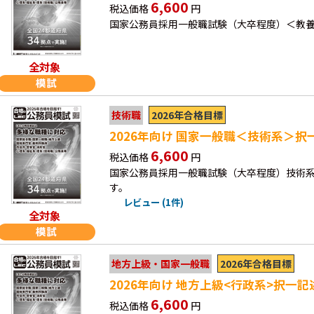
6,600
税込価格
円
国家公務員採用一般職試験（大卒程度）＜教
全対象
2026年合格目標
技術職
2026年向け 国家一般職＜技術系＞択
6,600
税込価格
円
国家公務員採用一般職試験（大卒程度）技術
す。
レビュー (1件)
全対象
2026年合格目標
地方上級・国家一般職
2026年向け 地方上級<行政系>択一
6,600
税込価格
円