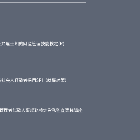
士
弁理士
知的財産管理技能検定(R)
員
社会人経験者採用
SPI（就職対策）
管理者試験
人事総務検定
労務監査実践講座