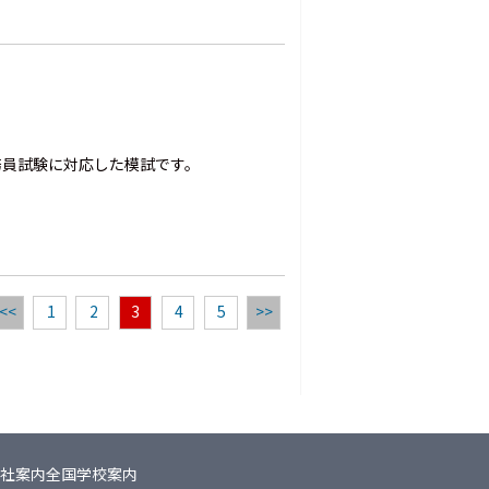
務員試験に対応した模試です。
<<
1
2
3
4
5
>>
社案内
全国学校案内