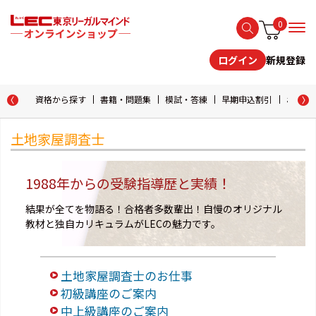
0
新規登録
ログイン
資格から探す
書籍・問題集
模試・答練
早期申込割引
おためし
土地家屋調査士
1988年からの受験指導歴と実績！
結果が全てを物語る！合格者多数輩出！自慢のオリジナル
教材と独自カリキュラムがLECの魅力です。
土地家屋調査士のお仕事
初級講座のご案内
中上級講座のご案内