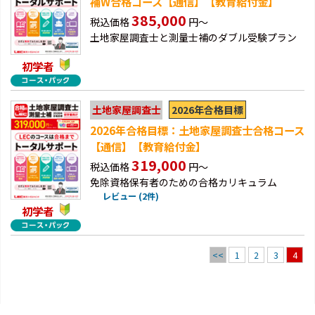
補W合格コース【通信】【教育給付金】
385,000
税込価格
円～
土地家屋調査士と測量士補のダブル受験プラン
初学者
2026年合格目標
土地家屋調査士
2026年合格目標：土地家屋調査士合格コース
【通信】【教育給付金】
319,000
税込価格
円～
免除資格保有者のための合格カリキュラム
レビュー (2件)
初学者
<<
1
2
3
4