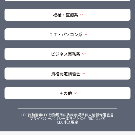
福祉・医療系
ＩＴ・パソコン系
ビジネス実務系
資格認定講習会
その他
LEC行動憲章
LEC行動規準
広告表示規準
個人情報保護宣言
プライバシーポリシー
本サイトの利用について
LEC申込規定