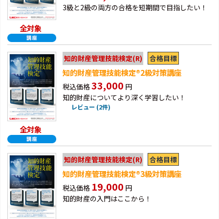
3級と2級の両方の合格を短期間で目指したい！
全対象
合格目標
知的財産管理技能検定(R)
知的財産管理技能検定®2級対策講座
33,000
税込価格
円
知的財産についてより深く学習したい！
レビュー (2件)
全対象
合格目標
知的財産管理技能検定(R)
知的財産管理技能検定®3級対策講座
19,000
税込価格
円
知的財産の入門はここから！