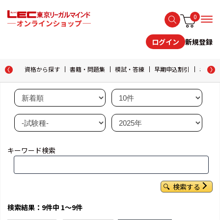
0
新規登録
ログイン
資格から探す
書籍・問題集
模試・答練
早期申込割引
おためし
キーワード検索
検索する
検索結果：9件中 1～9件