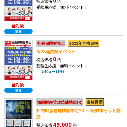
0
税込価格
円
受験生応援！無料イベント！
全対象
2025年合格目標
社会保険労務士
9/23滝講師イベント
0
税込価格
円
受験生応援！無料イベント！
レビュー (1件)
全対象
合格目標
知的財産管理技能検定(R)
知的財産管理技能検定®3・2級対策セット講
座
49,000
税込価格
円