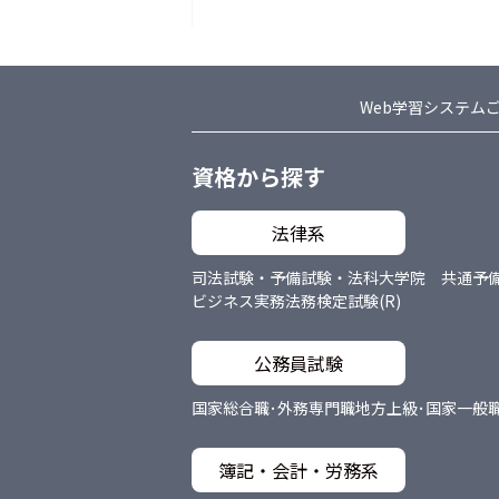
Web学習システム
資格から探す
法律系
司法試験・予備試験・法科大学院 共通
予
ビジネス実務法務検定試験(R)
公務員試験
国家総合職･外務専門職
地方上級･国家一般
簿記・会計・労務系