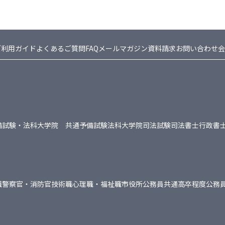
ご利用ガイド
よくあるご質問FAQ
メールマガジン
資料請求
お問い合わせ
会
備試験・法科大学院 共通
予備試験
法科大学院
司法試験
司法書士
行政書
職
警察官・消防官
技術職
心理職・福祉職
市役所
公務員共通
高卒程度公務