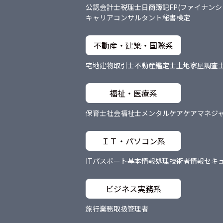
公認会計士
税理士
日商簿記
FP(ファイナン
キャリアコンサルタント
秘書検定
不動産・建築・国際系
宅地建物取引士
不動産鑑定士
土地家屋調査
福祉・医療系
保育士
社会福祉士
メンタルケア
ケアマネジ
ＩＴ・パソコン系
ITパスポート
基本情報処理技術者
情報セキ
ビジネス実務系
旅行業務取扱管理者