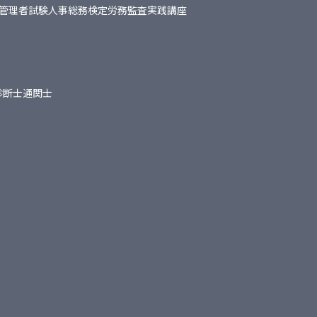
管理者試験
人事総務検定
労務監査実践講座
診断士
通関士