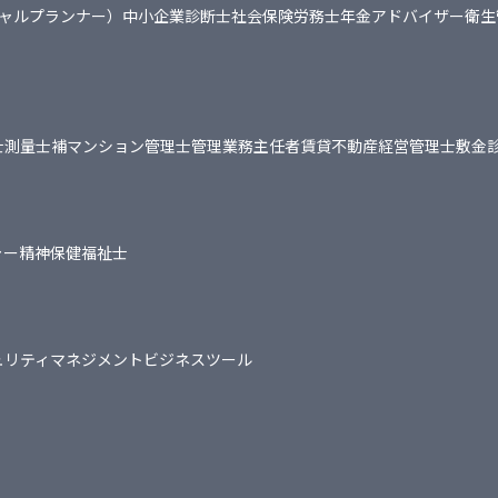
シャルプランナー）
中小企業診断士
社会保険労務士
年金アドバイザー
衛生
士
測量士補
マンション管理士
管理業務主任者
賃貸不動産経営管理士
敷金
ャー
精神保健福祉士
ュリティマネジメント
ビジネスツール