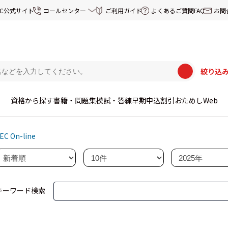
EC公式サイト
コールセンター
ご利用ガイド
よくあるご質問FAQ
お問
絞り込
資格から探す
書籍・問題集
模試・答練
早期申込割引
おためしWeb
EC On-line
キーワード検索