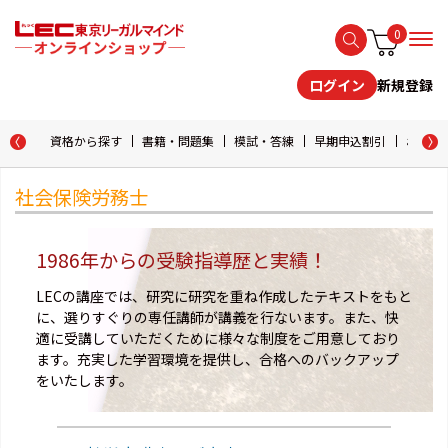
0
新規登録
ログイン
資格から探す
書籍・問題集
模試・答練
早期申込割引
おためし
社会保険労務士
1986年からの受験指導歴と実績！
LECの講座では、研究に研究を重ね作成したテキストをもと
に、選りすぐりの専任講師が講義を行ないます。また、快
適に受講していただくために様々な制度をご用意しており
ます。充実した学習環境を提供し、合格へのバックアップ
をいたします。