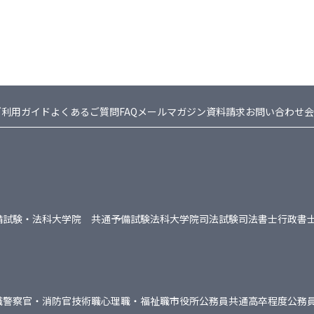
ご利用ガイド
よくあるご質問FAQ
メールマガジン
資料請求
お問い合わせ
会
備試験・法科大学院 共通
予備試験
法科大学院
司法試験
司法書士
行政書
職
警察官・消防官
技術職
心理職・福祉職
市役所
公務員共通
高卒程度公務