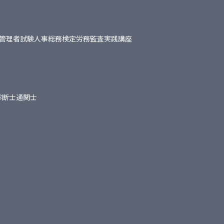
管理者試験
人事総務検定
労務監査実践講座
診断士
通関士