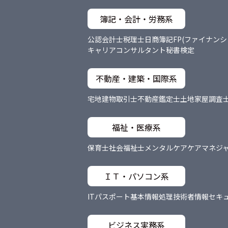
簿記・会計・労務系
公認会計士
税理士
日商簿記
FP(ファイナン
キャリアコンサルタント
秘書検定
不動産・建築・国際系
宅地建物取引士
不動産鑑定士
土地家屋調査
福祉・医療系
保育士
社会福祉士
メンタルケア
ケアマネジ
ＩＴ・パソコン系
ITパスポート
基本情報処理技術者
情報セキ
ビジネス実務系