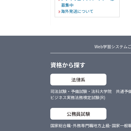
募集中
海外発送について
Web学習システム
資格から探す
法律系
司法試験・予備試験・法科大学院 共通
予
ビジネス実務法務検定試験(R)
公務員試験
国家総合職･外務専門職
地方上級･国家一般