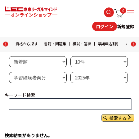
0
新規登録
ログイン
資格から探す
書籍・問題集
模試・答練
早期申込割引
おためし
キーワード検索
検索する
検索結果がありません。