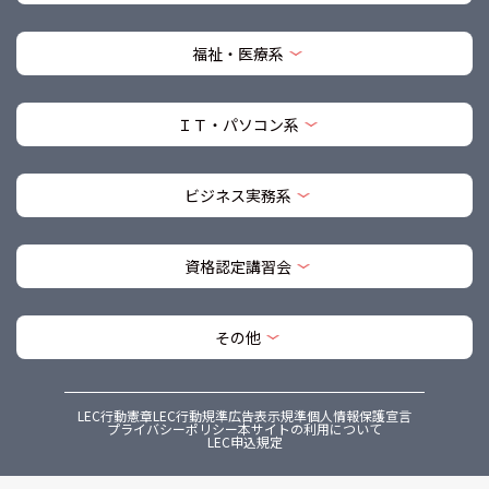
福祉・医療系
ＩＴ・パソコン系
ビジネス実務系
資格認定講習会
その他
LEC行動憲章
LEC行動規準
広告表示規準
個人情報保護宣言
プライバシーポリシー
本サイトの利用について
LEC申込規定