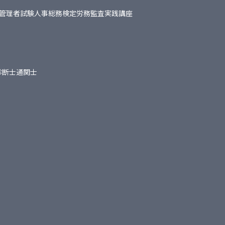
管理者試験
人事総務検定
労務監査実践講座
診断士
通関士