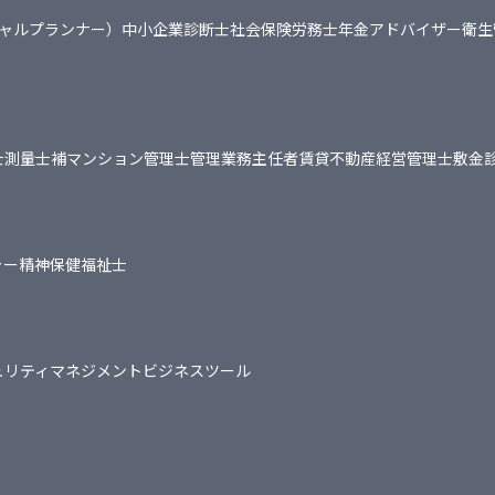
シャルプランナー）
中小企業診断士
社会保険労務士
年金アドバイザー
衛生
士
測量士補
マンション管理士
管理業務主任者
賃貸不動産経営管理士
敷金
ャー
精神保健福祉士
ュリティマネジメント
ビジネスツール