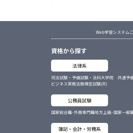
Web学習システム
資格から探す
法律系
司法試験・予備試験・法科大学院 共通
予
ビジネス実務法務検定試験(R)
公務員試験
国家総合職･外務専門職
地方上級･国家一般
簿記・会計・労務系