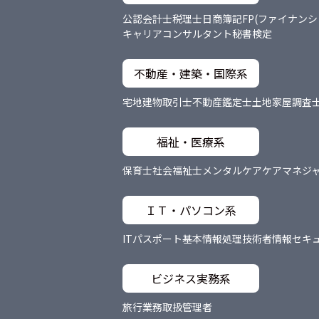
公認会計士
税理士
日商簿記
FP(ファイナン
キャリアコンサルタント
秘書検定
不動産・建築・国際系
宅地建物取引士
不動産鑑定士
土地家屋調査
福祉・医療系
保育士
社会福祉士
メンタルケア
ケアマネジ
ＩＴ・パソコン系
ITパスポート
基本情報処理技術者
情報セキ
ビジネス実務系
旅行業務取扱管理者