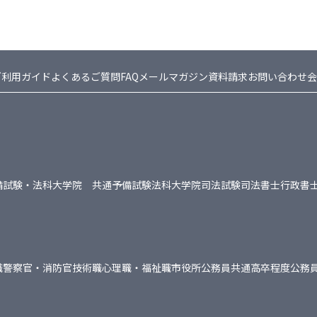
ご利用ガイド
よくあるご質問FAQ
メールマガジン
資料請求
お問い合わせ
会
備試験・法科大学院 共通
予備試験
法科大学院
司法試験
司法書士
行政書
職
警察官・消防官
技術職
心理職・福祉職
市役所
公務員共通
高卒程度公務