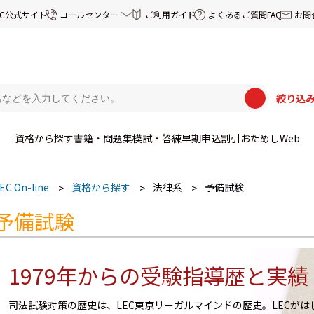
EC公式サイト
コールセンター
ご利用ガイド
よくあるご質問FAQ
お問
絞り込
資格から探す
書籍・問題集
模試・答練
早期申込割引
おためしWeb
EC On-line
資格から探す
法律系
予備試験
予備試験
1979年からの受験指導歴と実績
司法試験対策の歴史は、LEC東京リーガルマインドの歴史。LECが