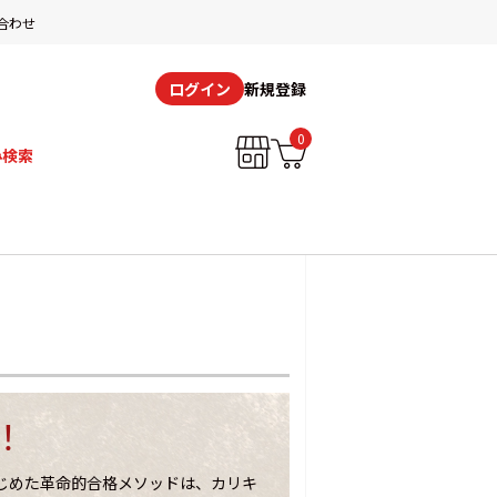
合わせ
新規登録
ログイン
0
み検索
！
はじめた革命的合格メソッドは、カリキ