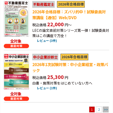
2026年合格目標
不動産鑑定士
2026年合格目標：ズバリ的中！試験委員対
策講座【通信】Web/DVD
22,000
税込価格
円～
LECの論文直前対策シリーズ第一弾！試験委員対
策はこの講座で万全！
全対象
レビュー (3件)
2026年合格目標
中小企業診断士
2026年1次試験対策：中小企業経営・政策パ
ック
25,300
税込価格
円
白書・施策対策をはじめていない方へ
レビュー (1件)
全対象
2
>>
1