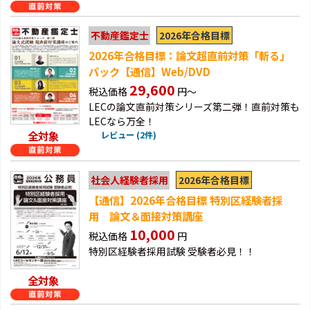
2026年合格目標
不動産鑑定士
2026年合格目標：論文超直前対策「斬る」
パック【通信】Web/DVD
29,600
税込価格
円～
LECの論文直前対策シリーズ第二弾！直前対策も
LECなら万全！
全対象
レビュー (2件)
2026年合格目標
社会人経験者採用
【通信】2026年合格目標 特別区経験者採
用 論文＆面接対策講座
10,000
税込価格
円
特別区経験者採用試験 受験者必見！！
全対象