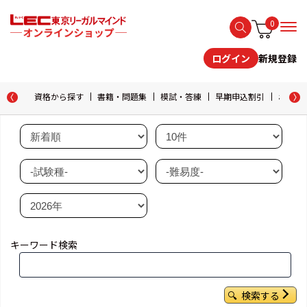
0
新規登録
ログイン
資格から探す
書籍・問題集
模試・答練
早期申込割引
おためし
キーワード検索
検索する