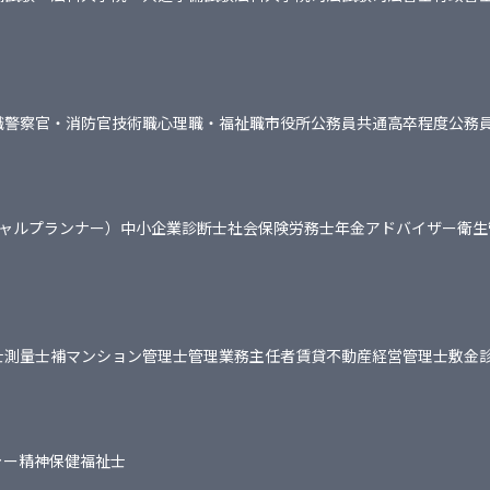
職
警察官・消防官
技術職
心理職・福祉職
市役所
公務員共通
高卒程度公務
シャルプランナー）
中小企業診断士
社会保険労務士
年金アドバイザー
衛生
士
測量士補
マンション管理士
管理業務主任者
賃貸不動産経営管理士
敷金
ャー
精神保健福祉士