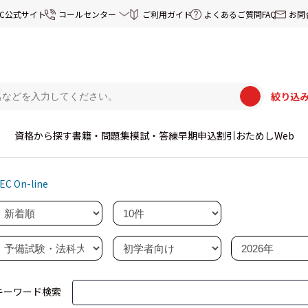
EC公式サイト
コールセンター
ご利用ガイド
よくあるご質問FAQ
お問
絞り込
資格から探す
書籍・問題集
模試・答練
早期申込割引
おためしWeb
EC On-line
キーワード検索