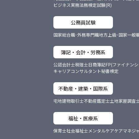
ビジネス実務法務検定試験(R)
公務員試験
国家総合職･外務専門職
地方上級･国家一般
簿記・会計・労務系
公認会計士
税理士
日商簿記
FP(ファイナン
キャリアコンサルタント
秘書検定
不動産・建築・国際系
宅地建物取引士
不動産鑑定士
土地家屋調査
福祉・医療系
保育士
社会福祉士
メンタルケア
ケアマネジ