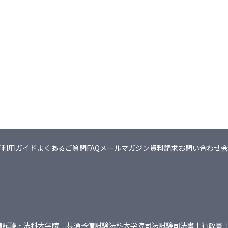
ご利用ガイド
よくあるご質問FAQ
メールマガジン
資料請求
お問い合わせ
会
備試験・法科大学院 共通
予備試験
法科大学院
司法試験
司法書士
行政書