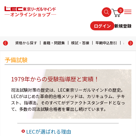
0
新規登録
ログイン
資格から探す
書籍・問題集
模試・答練
早期申込割引
おためし
予備試験
1979年からの受験指導歴と実績！
司法試験対策の歴史は、LEC東京リーガルマインドの歴史。
LECがはじめた革命的合格メソッドは、カリキュラム、テキ
スト、指導法、そのすべてがデファクトスタンダードとなっ
て、多数の司法試験合格者を輩出し続けています。
LECが選ばれる理由