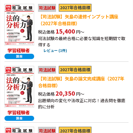
2027年合格目標
司法試験
【司法試験】矢島の速修インプット講座
（2027年合格目標）
15,400
税込価格
円～
司法試験の最終合格に必要な知識を短期間で取
得する
学習経験者
レビュー (1件)
2027年合格目標
司法試験
【司法試験】矢島の論文完成講座（2027年
合格目標）
20,350
税込価格
円～
出題傾向の変化や法改正に対応！過去問を徹底
的に分析
学習経験者
2027年合格目標
司法試験