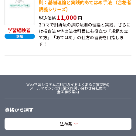
則：基礎理論と実践的あてはめ手法 （合格者
講義シリーズ）
11,000
税込価格
円
2コマで刑訴法の排除法則の理論と実践、さらに
学習経験者
は捜査法や他の法律科目にも役立つ「規範の立
て方」「あてはめ」の仕方の習得を目指しま
す！
Web学習システム
ご利用ガイド
よくあるご質問FAQ
メールマガジン
資料請求
お問い合わせ
会社案内
全国学校案内
資格から探す
法律系