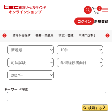
0
新規登録
ログイン
資格から探す
書籍・問題集
模試・答練
早期申込割引
おためし
キーワード検索
検索する