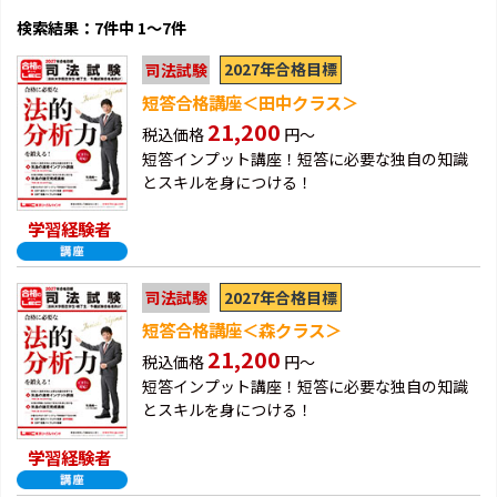
検索結果：7件中 1～7件
2027年合格目標
司法試験
短答合格講座＜田中クラス＞
21,200
税込価格
円～
短答インプット講座！短答に必要な独自の知識
とスキルを身につける！
学習経験者
2027年合格目標
司法試験
短答合格講座＜森クラス＞
21,200
税込価格
円～
短答インプット講座！短答に必要な独自の知識
とスキルを身につける！
学習経験者