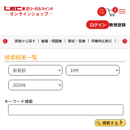
0
新規登録
ログイン
資格から探す
書籍・問題集
模試・答練
早期申込割引
おためし
検索結果一覧
キーワード検索
検索する