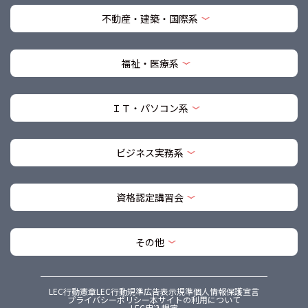
不動産・建築・国際系
福祉・医療系
ＩＴ・パソコン系
ビジネス実務系
資格認定講習会
その他
LEC行動憲章
LEC行動規準
広告表示規準
個人情報保護宣言
プライバシーポリシー
本サイトの利用について
LEC申込規定