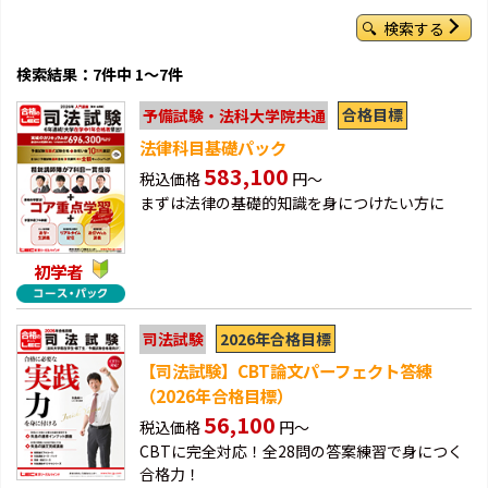
検索する
検索結果：7件中 1～7件
合格目標
予備試験・法科大学院共通
法律科目基礎パック
583,100
税込価格
円～
まずは法律の基礎的知識を身につけたい方に
初学者
2026年合格目標
司法試験
【司法試験】CBT論文パーフェクト答練
（2026年合格目標）
56,100
税込価格
円～
CBTに完全対応！全28問の答案練習で身につく
合格力！