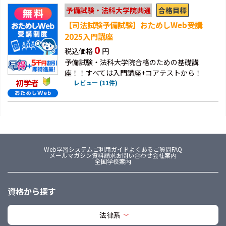
合格目標
予備試験・法科大学院共通
【司法試験予備試験】おためしWeb受講
2025入門講座
0
税込価格
円
予備試験・法科大学院合格のための基礎講
座！！すべては入門講座+コアテストから！
初学者
レビュー (11件)
Web学習システム
ご利用ガイド
よくあるご質問FAQ
メールマガジン
資料請求
お問い合わせ
会社案内
全国学校案内
資格から探す
法律系