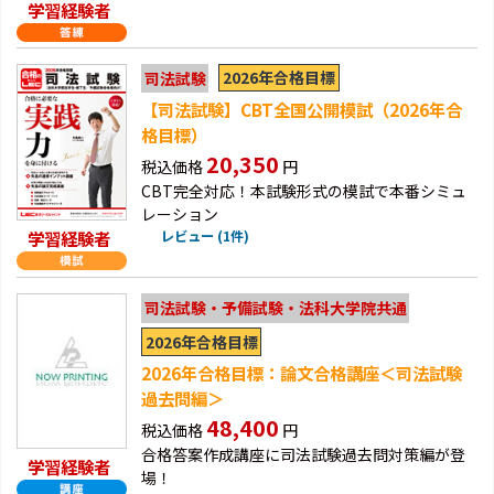
学習経験者
2026年合格目標
司法試験
【司法試験】CBT全国公開模試（2026年合
格目標）
20,350
税込価格
円
CBT完全対応！本試験形式の模試で本番シミュ
レーション
学習経験者
レビュー (1件)
司法試験・予備試験・法科大学院共通
2026年合格目標
2026年合格目標：論文合格講座＜司法試験
過去問編＞
48,400
税込価格
円
合格答案作成講座に司法試験過去問対策編が登
学習経験者
場！