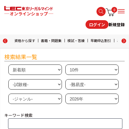
0
新規登録
ログイン
資格から探す
書籍・問題集
模試・答練
早期申込割引
おためし
検索結果一覧
キーワード検索