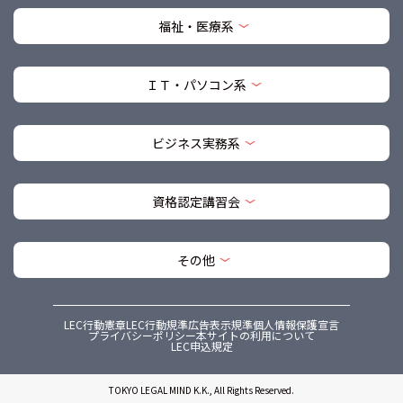
福祉・医療系
ＩＴ・パソコン系
ビジネス実務系
資格認定講習会
その他
LEC行動憲章
LEC行動規準
広告表示規準
個人情報保護宣言
プライバシーポリシー
本サイトの利用について
LEC申込規定
TOKYO LEGAL MIND K.K., All Rights Reserved.