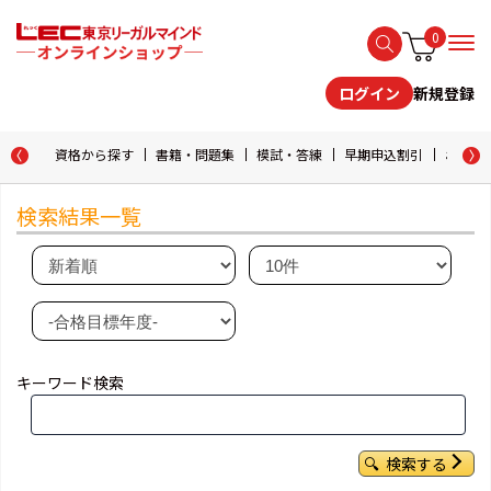
0
新規登録
ログイン
資格から探す
書籍・問題集
模試・答練
早期申込割引
おためし
検索結果一覧
キーワード検索
検索する