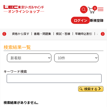
0
新規登録
ログイン
資格から探す
書籍・問題集
模試・答練
早期申込割引
おためし
検索結果一覧
キーワード検索
検索する
検索結果がありません。