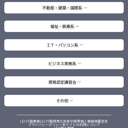
不動産・建築・国際系
福祉・医療系
ＩＴ・パソコン系
ビジネス実務系
資格認定講習会
その他
LEC行動憲章
LEC行動規準
広告表示規準
個人情報保護宣言
プライバシーポリシー
本サイトの利用について
LEC申込規定