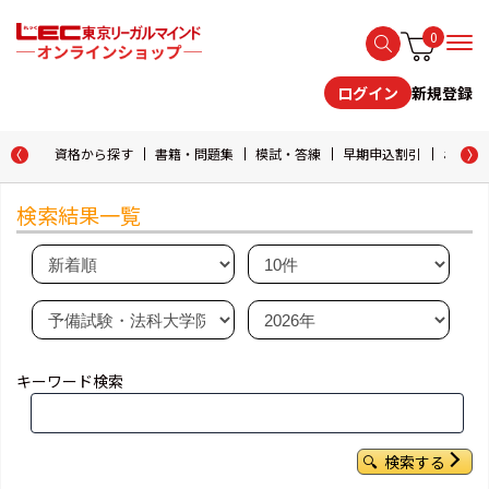
0
新規登録
ログイン
資格から探す
書籍・問題集
模試・答練
早期申込割引
おためし
検索結果一覧
キーワード検索
検索する