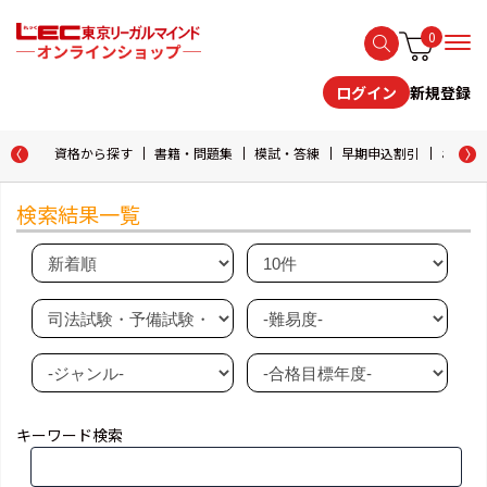
0
新規登録
ログイン
資格から探す
書籍・問題集
模試・答練
早期申込割引
おためし
検索結果一覧
キーワード検索