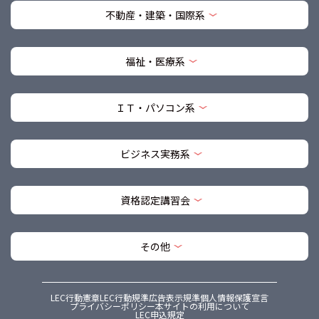
不動産・建築・国際系
福祉・医療系
ＩＴ・パソコン系
ビジネス実務系
資格認定講習会
その他
LEC行動憲章
LEC行動規準
広告表示規準
個人情報保護宣言
プライバシーポリシー
本サイトの利用について
LEC申込規定