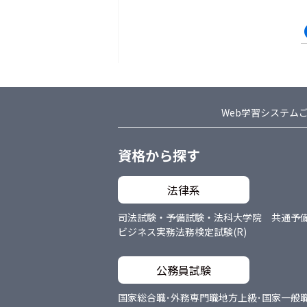
Web学習システム
資格から探す
法律系
司法試験・予備試験・法科大学院 共通
予
ビジネス実務法務検定試験(R)
公務員試験
国家総合職･外務専門職
地方上級･国家一般