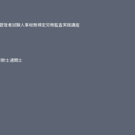
管理者試験
人事総務検定
労務監査実践講座
診断士
通関士