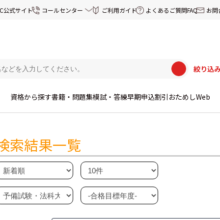
EC公式サイト
コールセンター
ご利用ガイド
よくあるご質問FAQ
お問
絞り込
資格から探す
書籍・問題集
模試・答練
早期申込割引
おためしWeb
検索結果一覧