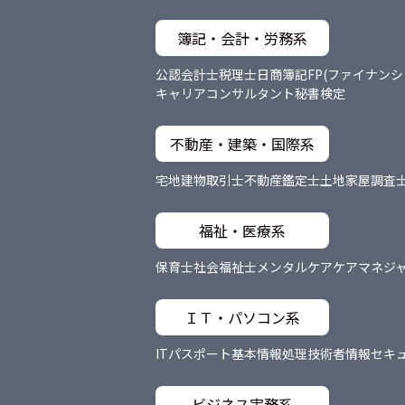
簿記・会計・労務系
公認会計士
税理士
日商簿記
FP(ファイナン
キャリアコンサルタント
秘書検定
不動産・建築・国際系
宅地建物取引士
不動産鑑定士
土地家屋調査
福祉・医療系
保育士
社会福祉士
メンタルケア
ケアマネジ
ＩＴ・パソコン系
ITパスポート
基本情報処理技術者
情報セキ
ビジネス実務系