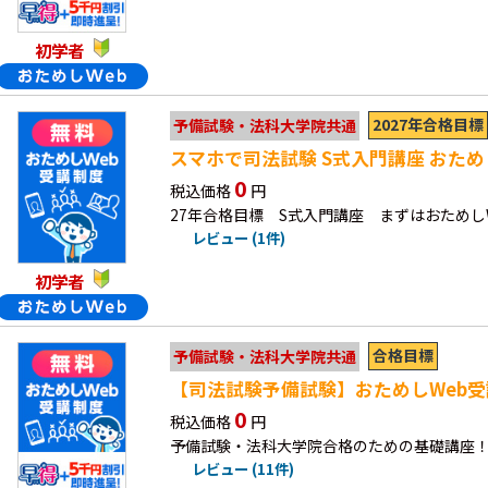
初学者
2027年合格目標
予備試験・法科大学院共通
スマホで司法試験 S式入門講座 おため
0
税込価格
円
27年合格目標 S式入門講座 まずはおためし
レビュー (1件)
初学者
合格目標
予備試験・法科大学院共通
【司法試験予備試験】おためしWeb受講
0
税込価格
円
予備試験・法科大学院合格のための基礎講座！
レビュー (11件)