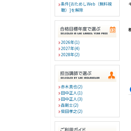
条件[おためしWeb（無料視
聴）]を解除
2026年(1)
2027年(4)
2028年(2)
赤木真也(2)
田中正人(1)
田中正人(3)
森剛士(2)
柴田孝之(2)