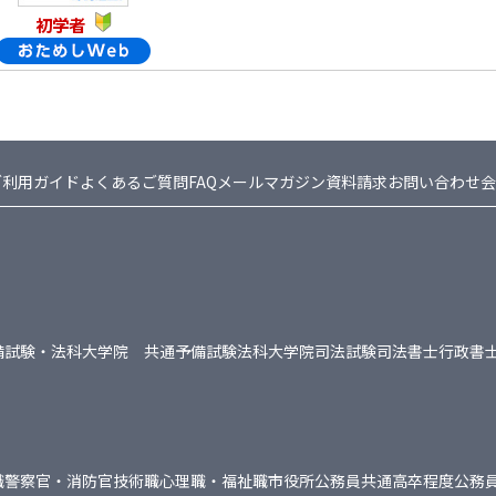
初学者
ご利用ガイド
よくあるご質問FAQ
メールマガジン
資料請求
お問い合わせ
会
備試験・法科大学院 共通
予備試験
法科大学院
司法試験
司法書士
行政書
職
警察官・消防官
技術職
心理職・福祉職
市役所
公務員共通
高卒程度公務