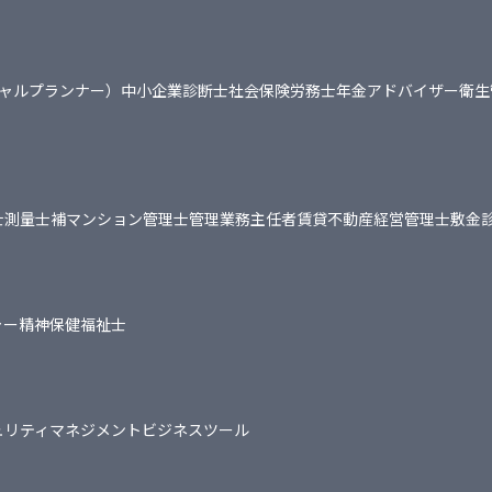
シャルプランナー）
中小企業診断士
社会保険労務士
年金アドバイザー
衛生
士
測量士補
マンション管理士
管理業務主任者
賃貸不動産経営管理士
敷金
ャー
精神保健福祉士
ュリティマネジメント
ビジネスツール