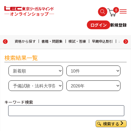
0
新規登録
ログイン
資格から探す
書籍・問題集
模試・答練
早期申込割引
おためし
検索結果一覧
キーワード検索
検索する