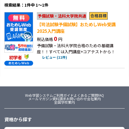
検索結果：1件中 1～1件
合格目標
予備試験・法科大学院共通
【司法試験予備試験】おためしWeb受講
2025入門講座
0
税込価格
円
予備試験・法科大学院合格のための基礎講
座！！すべては入門講座+コアテストから！
初学者
レビュー (11件)
Web学習システム
ご利用ガイド
よくあるご質問FAQ
メールマガジン
資料請求
お問い合わせ
会社案内
全国学校案内
資格から探す