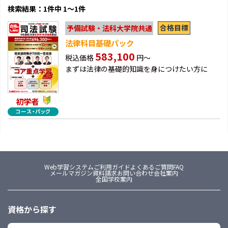
検索結果：1件中 1～1件
合格目標
予備試験・法科大学院共通
法律科目基礎パック
583,100
税込価格
円～
まずは法律の基礎的知識を身につけたい方に
初学者
Web学習システム
ご利用ガイド
よくあるご質問FAQ
メールマガジン
資料請求
お問い合わせ
会社案内
全国学校案内
資格から探す