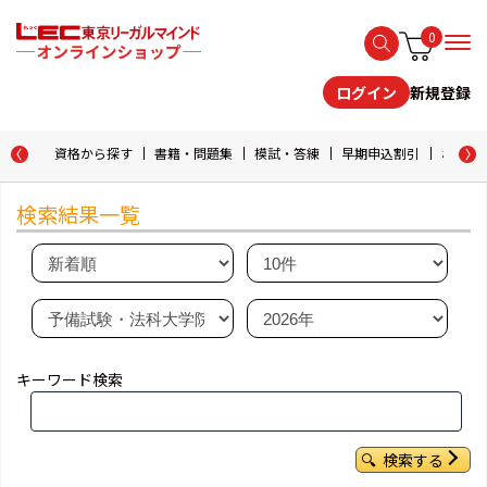
0
新規登録
ログイン
資格から探す
書籍・問題集
模試・答練
早期申込割引
おためし
検索結果一覧
キーワード検索
検索する