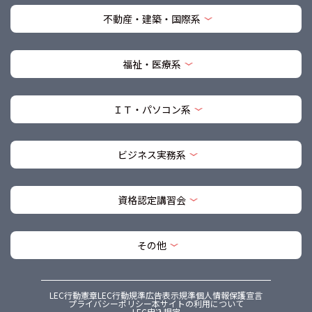
不動産・建築・国際系
福祉・医療系
ＩＴ・パソコン系
ビジネス実務系
資格認定講習会
その他
LEC行動憲章
LEC行動規準
広告表示規準
個人情報保護宣言
プライバシーポリシー
本サイトの利用について
LEC申込規定