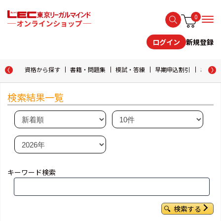
0
新規登録
ログイン
資格から探す
書籍・問題集
模試・答練
早期申込割引
おためし
検索結果一覧
キーワード検索
検索する