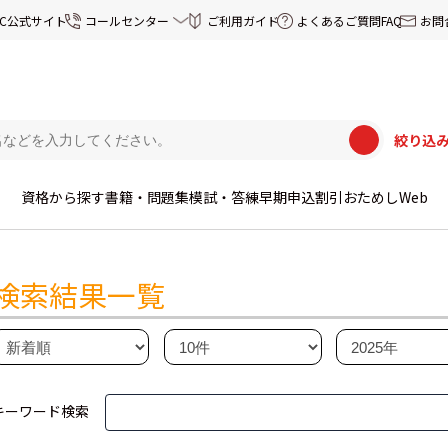
EC公式サイト
コールセンター
ご利用ガイド
よくあるご質問FAQ
お問
絞り込
資格から探す
書籍・問題集
模試・答練
早期申込割引
おためしWeb
検索結果一覧
キーワード検索