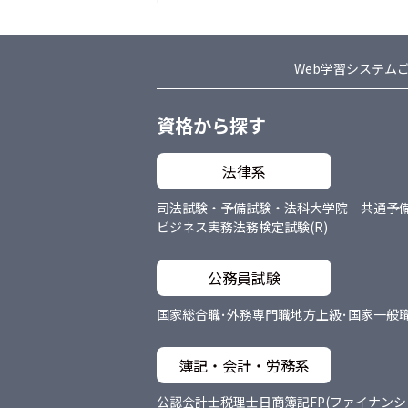
Web学習システム
資格から探す
法律系
司法試験・予備試験・法科大学院 共通
予
ビジネス実務法務検定試験(R)
公務員試験
国家総合職･外務専門職
地方上級･国家一般
簿記・会計・労務系
公認会計士
税理士
日商簿記
FP(ファイナン