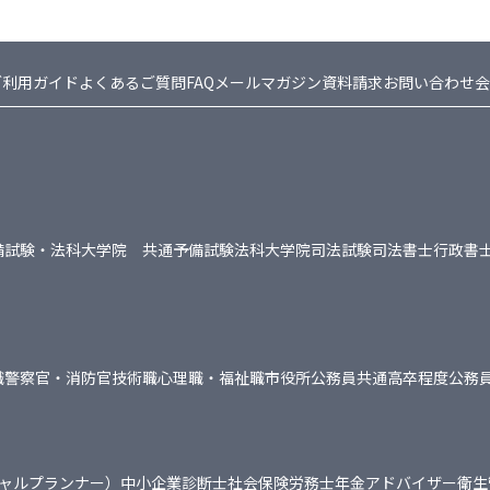
ご利用ガイド
よくあるご質問FAQ
メールマガジン
資料請求
お問い合わせ
会
備試験・法科大学院 共通
予備試験
法科大学院
司法試験
司法書士
行政書
職
警察官・消防官
技術職
心理職・福祉職
市役所
公務員共通
高卒程度公務
シャルプランナー）
中小企業診断士
社会保険労務士
年金アドバイザー
衛生