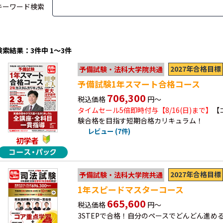
キーワード検索
検索結果：3件中 1～3件
2027年合格目標
予備試験・法科大学院共通
予備試験1年スマート合格コース
706,300
税込価格
円～
タイムセール5倍即時付与【8/16(日)まで】
【
験合格を目指す短期合格カリキュラム！
レビュー (7件)
初学者
2027年合格目標
予備試験・法科大学院共通
1年スピードマスターコース
665,600
税込価格
円～
3STEPで合格！自分のペースでどんどん進め