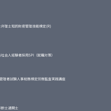
士
弁理士
知的財産管理技能検定(R)
員
社会人経験者採用
SPI（就職対策）
管理者試験
人事総務検定
労務監査実践講座
診断士
通関士