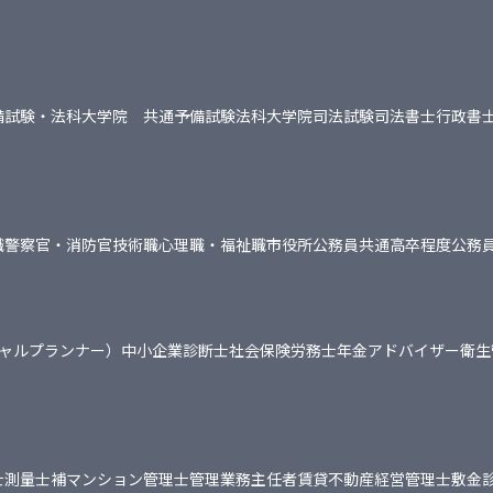
備試験・法科大学院 共通
予備試験
法科大学院
司法試験
司法書士
行政書
職
警察官・消防官
技術職
心理職・福祉職
市役所
公務員共通
高卒程度公務
シャルプランナー）
中小企業診断士
社会保険労務士
年金アドバイザー
衛生
士
測量士補
マンション管理士
管理業務主任者
賃貸不動産経営管理士
敷金