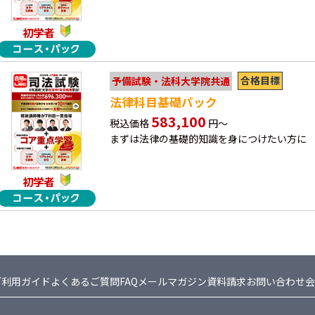
初学者
合格目標
予備試験・法科大学院共通
法律科目基礎パック
583,100
税込価格
円～
まずは法律の基礎的知識を身につけたい方に
初学者
ご利用ガイド
よくあるご質問FAQ
メールマガジン
資料請求
お問い合わせ
会