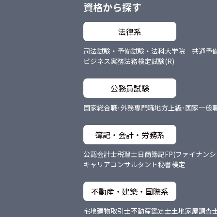
資格から探す
法律系
司法試験・予備試験・法科大学院 共通
予
ビジネス実務法務検定試験(R)
公務員試験
国家総合職･外務専門職
地方上級･国家一般
簿記・会計・労務系
公認会計士
税理士
日商簿記
FP(ファイナン
キャリアコンサルタント
秘書検定
不動産・建築・国際系
宅地建物取引士
不動産鑑定士
土地家屋調査