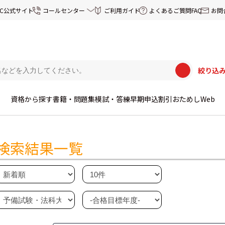
EC公式サイト
コールセンター
ご利用ガイド
よくあるご質問FAQ
お問
絞り込
資格から探す
書籍・問題集
模試・答練
早期申込割引
おためしWeb
検索結果一覧