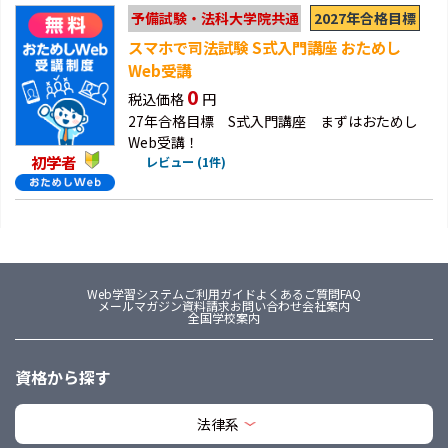
2027年合格目標
予備試験・法科大学院共通
スマホで司法試験 S式入門講座 おためし
Web受講
0
税込価格
円
27年合格目標 S式入門講座 まずはおためし
Web受講！
初学者
レビュー (1件)
Web学習システム
ご利用ガイド
よくあるご質問FAQ
メールマガジン
資料請求
お問い合わせ
会社案内
全国学校案内
資格から探す
法律系