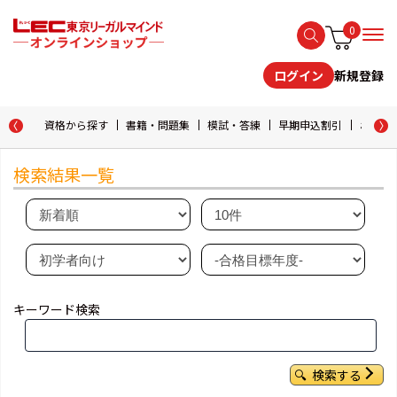
0
新規登録
ログイン
資格から探す
書籍・問題集
模試・答練
早期申込割引
おためし
検索結果一覧
キーワード検索
検索する