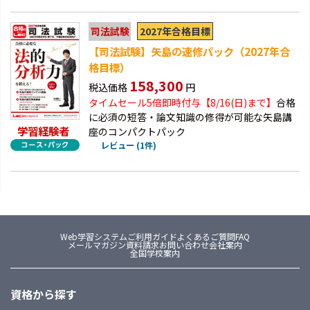
2027年合格目標
司法試験
【司法試験】矢島の速修パック（2027年合
格目標）
158,300
税込価格
円
タイムセール5倍即時付与【8/16(日)まで】
合格
に必須の短答・論文知識の修得が可能な矢島講
学習経験者
座のコンパクトパック
レビュー (1件)
Web学習システム
ご利用ガイド
よくあるご質問FAQ
メールマガジン
資料請求
お問い合わせ
会社案内
全国学校案内
資格から探す