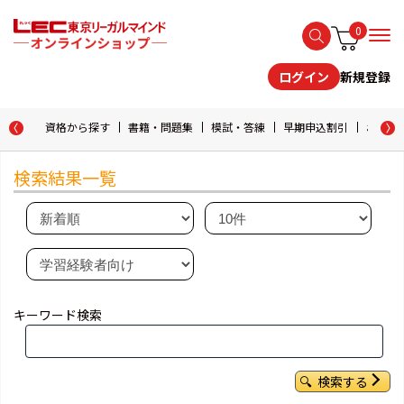
0
新規登録
ログイン
資格から探す
書籍・問題集
模試・答練
早期申込割引
おためし
検索結果一覧
キーワード検索
検索する