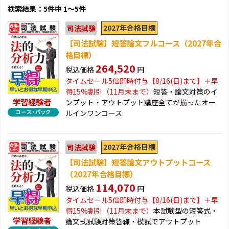
検索結果：5件中 1～5件
2027年合格目標
司法試験
【司法試験】短答論文フルコース（2027年合
格目標）
264,520
税込価格
円
タイムセール5倍即時付与【8/16(日)まで】＋早
得
15%割引（11月末まで）
短答・論文対策のイ
学習経験者
ンプット・アウトプット講座全てが揃ったオー
ルインワンコース
2027年合格目標
司法試験
【司法試験】短答論文アウトプットコース
（2027年合格目標）
114,070
税込価格
円
タイムセール5倍即時付与【8/16(日)まで】＋早
得
15%割引（11月末まで）
本試験型の短答式・
学習経験者
論文式試験対策答練・模試でアウトプット