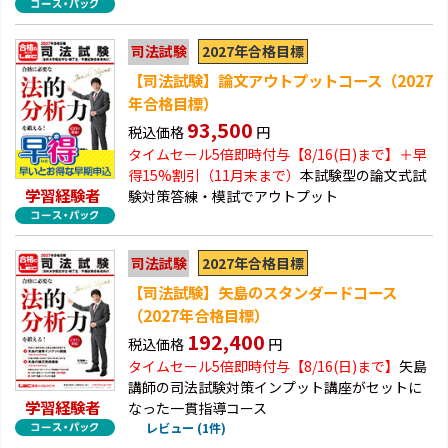
2027年合格目標
司法試験
【司法試験】論文アウトプットコース（2027
年合格目標）
93,500
税込価格
円
タイムセール5倍即時付与【8/16(日)まで】＋早
得
15%割引（11月末まで）
本試験型の論文式試
学習経験者
験対策答練・模試でアウトプット
2027年合格目標
司法試験
【司法試験】矢島のスタンダードコース
（2027年合格目標）
192,400
税込価格
円
タイムセール5倍即時付与【8/16(日)まで】
矢島
講師の司法試験対策インプット講座がセットに
学習経験者
なった一貫指導コース
レビュー (1件)