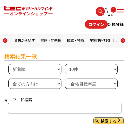
0
新規登録
ログイン
資格から探す
書籍・問題集
模試・答練
早期申込割引
おためし
検索結果一覧
キーワード検索
検索する