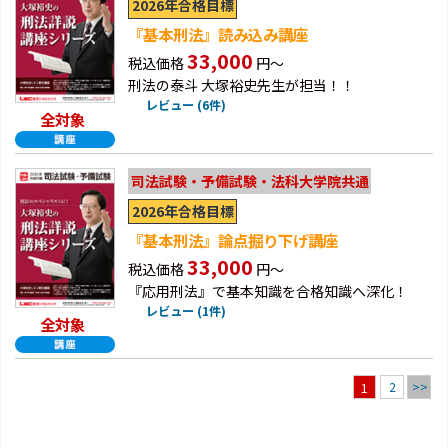
2026年合格目標
『基本刑法』読み込み講座
33,000
税込価格
円～
刑法の泰斗 大塚裕史先生が担当！！
レビュー (6件)
全対象
司法試験・予備試験・法科大学院共通
2026年合格目標
『基本刑法』論点掘り下げ講座
33,000
税込価格
円～
『応用刑法』で基本知識を合格知識へ深化！
レビュー (1件)
全対象
2
>>
1