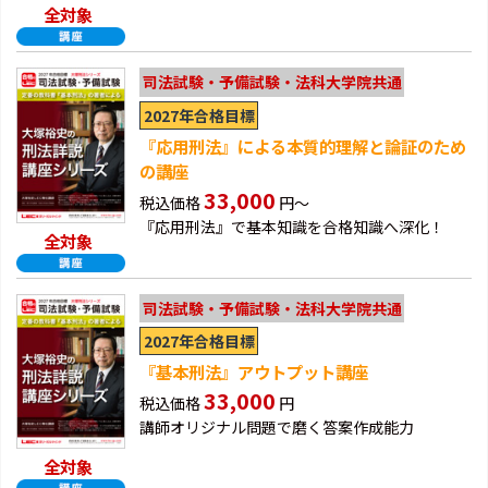
全対象
司法試験・予備試験・法科大学院共通
2027年合格目標
『応用刑法』による本質的理解と論証のため
の講座
33,000
税込価格
円～
『応用刑法』で基本知識を合格知識へ深化！
全対象
司法試験・予備試験・法科大学院共通
2027年合格目標
『基本刑法』アウトプット講座
33,000
税込価格
円
講師オリジナル問題で磨く答案作成能力
全対象