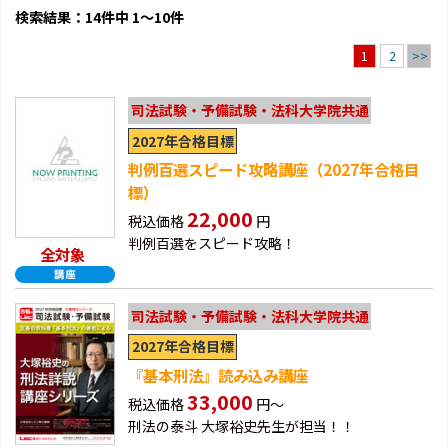
検索結果：14件中 1～10件
2
>>
1
司法試験・予備試験・法科大学院共通
2027年合格目標
判例百選スピード攻略講座（2027年合格目
標）
22,000
税込価格
円
判例百選をスピード攻略！
全対象
司法試験・予備試験・法科大学院共通
2027年合格目標
『基本刑法』読み込み講座
33,000
税込価格
円～
刑法の泰斗 大塚裕史先生が担当！！