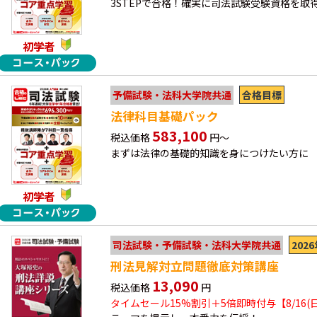
3STEPで合格！確実に司法試験受験資格を取
初学者
合格目標
予備試験・法科大学院共通
法律科目基礎パック
583,100
税込価格
円～
まずは法律の基礎的知識を身につけたい方に
初学者
202
司法試験・予備試験・法科大学院共通
刑法見解対立問題徹底対策講座
13,090
税込価格
円
タイムセール15%割引＋5倍即時付与【8/16(