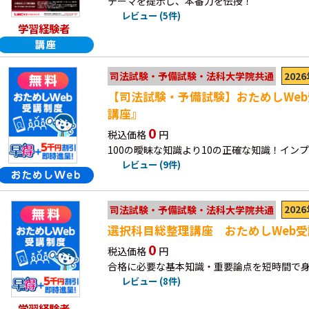
テーマを提示し、本番力を伝授！
レビュー (5件)
学習経験者
202
司法試験・予備試験・法科大学院共通
【司法試験・予備試験】おためしWe
講座』
0
税込価格
円
100の曖昧な知識より10の正確な知識！インプ
レビュー (9件)
202
司法試験・予備試験・法科大学院共通
選択科目総整理講座 おためしWeb
0
税込価格
円
合格に必要な基本知識・重要論点を短時間で
レビュー (8件)
学習経験者