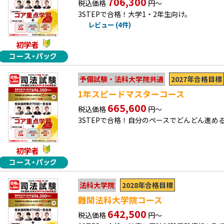
706,300
税込価格
円～
3STEPで合格！大学1・2年生向け。
レビュー (4件)
初学者
2027年合格目標
予備試験・法科大学院共通
1年スピードマスターコース
665,600
税込価格
円～
3STEPで合格！自分のペースでどんどん進め
初学者
2028年合格目標
法科大学院
難関法科大学院コース
642,500
税込価格
円～