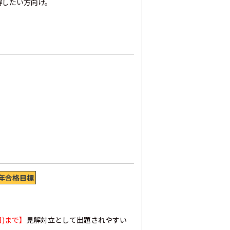
得したい方向け。
6年合格目標
日)まで】
見解対立として出題されやすい