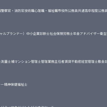
職
警察官・消防官
技術職
心理職・福祉職
市役所
公務員共通
高卒程度公務
シャルプランナー）
中小企業診断士
社会保険労務士
年金アドバイザー
衛生
士
測量士補
マンション管理士
管理業務主任者
賃貸不動産経営管理士
敷金
ャー
精神保健福祉士