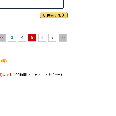
検索する
<<
3
4
5
6
7
>>
目標）
日)まで】
100時間でコアノートを完全修