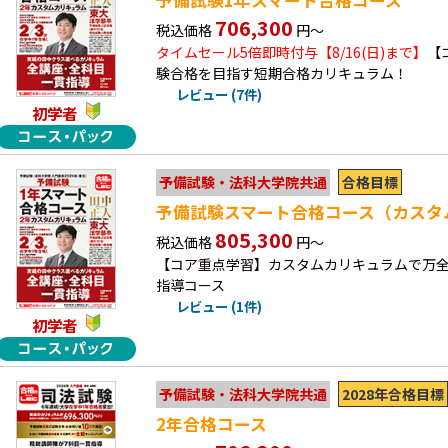
予備試験1年スマート合格コース
706,300
税込価格
円～
タイムセール5倍即時付与【8/16(日)まで】
【
験合格を目指す短期合格カリキュラム！
レビュー (7件)
初学者
合格目標
予備試験・法科大学院共通
予備試験スマート合格コース（カスタ
805,300
税込価格
円～
【コア重点学習】カスタムカリキュラムで万全
指導コース
レビュー (1件)
初学者
2028年合格目標
予備試験・法科大学院共通
2年合格コース