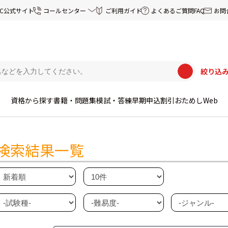
EC公式サイト
コールセンター
ご利用ガイド
よくあるご質問FAQ
お問
絞り込
資格から探す
書籍・問題集
模試・答練
早期申込割引
おためしWeb
検索結果一覧