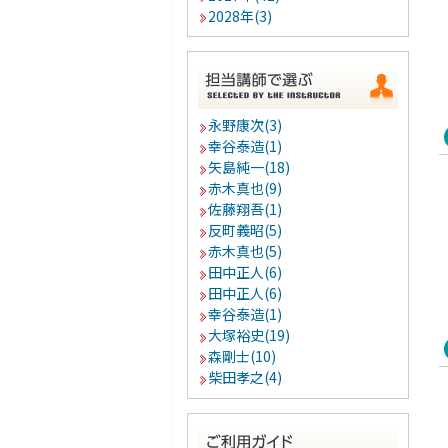
2028年(3)
永野康次(3)
幸谷泰造(1)
矢島純一(18)
赤木真也(9)
佐藤翔吾(1)
反町義昭(5)
赤木真也(5)
田中正人(6)
田中正人(6)
幸谷泰造(1)
大塚裕史(19)
森剛士(10)
柴田孝之(4)