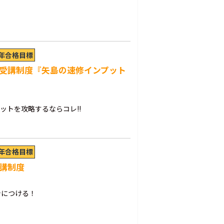
6年合格目標
b受講制度『矢島の速修インプット
ットを攻略するならコレ!!
6年合格目標
受講制度
身につける！