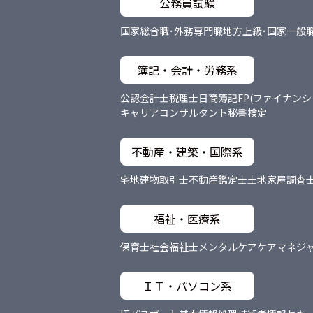
公務員試験
国家総合職･外務専門職
地方上級･国家一般
簿記・会計・労務系
公認会計士
税理士
日商簿記
FP(ファイナン
キャリアコンサルタント
秘書検定
不動産・建築・国際系
宅地建物取引士
不動産鑑定士
土地家屋調査
福祉・医療系
保育士
社会福祉士
メンタルケア
ケアマネジ
ＩＴ・パソコン系