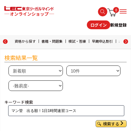
0
新規登録
ログイン
資格から探す
書籍・問題集
模試・答練
早期申込割引
おためし
検索結果一覧
キーワード検索
検索する