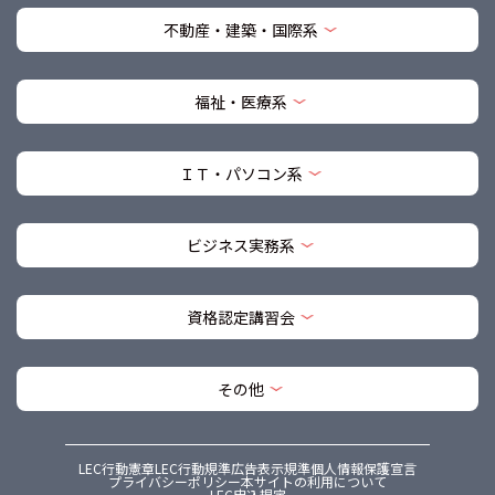
不動産・建築・国際系
福祉・医療系
ＩＴ・パソコン系
ビジネス実務系
資格認定講習会
その他
LEC行動憲章
LEC行動規準
広告表示規準
個人情報保護宣言
プライバシーポリシー
本サイトの利用について
LEC申込規定