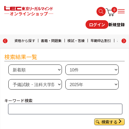
0
新規登録
ログイン
資格から探す
書籍・問題集
模試・答練
早期申込割引
おためし
検索結果一覧
キーワード検索
検索する