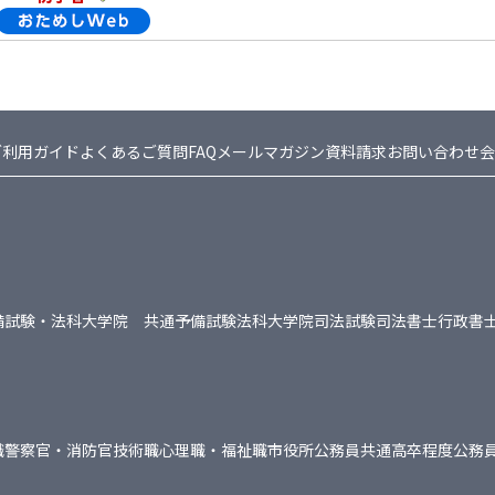
ご利用ガイド
よくあるご質問FAQ
メールマガジン
資料請求
お問い合わせ
会
備試験・法科大学院 共通
予備試験
法科大学院
司法試験
司法書士
行政書
職
警察官・消防官
技術職
心理職・福祉職
市役所
公務員共通
高卒程度公務