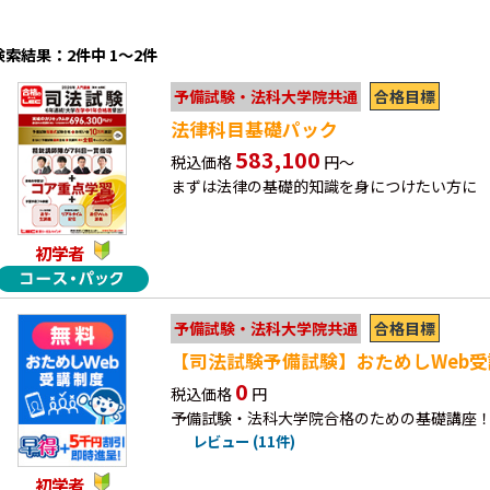
検索結果：2件中 1～2件
合格目標
予備試験・法科大学院共通
法律科目基礎パック
583,100
税込価格
円～
まずは法律の基礎的知識を身につけたい方に
初学者
合格目標
予備試験・法科大学院共通
【司法試験予備試験】おためしWeb受講
0
税込価格
円
予備試験・法科大学院合格のための基礎講座！
レビュー (11件)
初学者