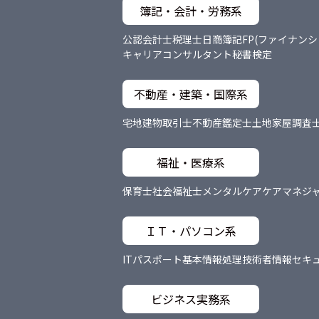
簿記・会計・労務系
公認会計士
税理士
日商簿記
FP(ファイナン
キャリアコンサルタント
秘書検定
不動産・建築・国際系
宅地建物取引士
不動産鑑定士
土地家屋調査
福祉・医療系
保育士
社会福祉士
メンタルケア
ケアマネジ
ＩＴ・パソコン系
ITパスポート
基本情報処理技術者
情報セキ
ビジネス実務系