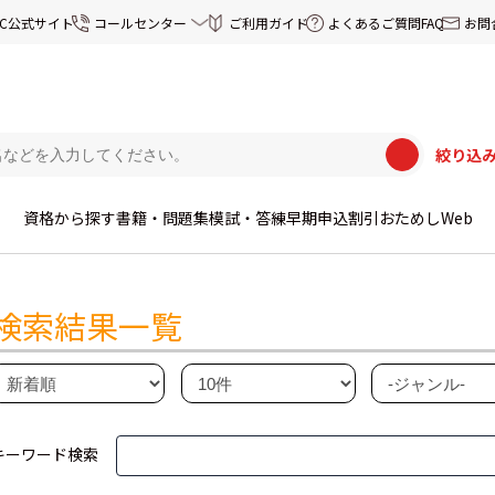
EC公式サイト
コールセンター
ご利用ガイド
よくあるご質問FAQ
お問
絞り込
資格から探す
書籍・問題集
模試・答練
早期申込割引
おためしWeb
検索結果一覧
キーワード検索