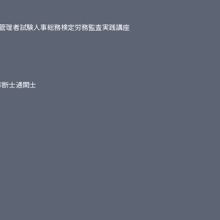
管理者試験
人事総務検定
労務監査実践講座
診断士
通関士