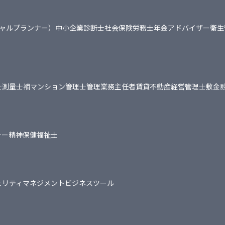
シャルプランナー）
中小企業診断士
社会保険労務士
年金アドバイザー
衛生
士
測量士補
マンション管理士
管理業務主任者
賃貸不動産経営管理士
敷金
ャー
精神保健福祉士
ュリティマネジメント
ビジネスツール