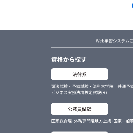
Web学習システム
資格から探す
法律系
司法試験・予備試験・法科大学院 共通
予
ビジネス実務法務検定試験(R)
公務員試験
国家総合職･外務専門職
地方上級･国家一般