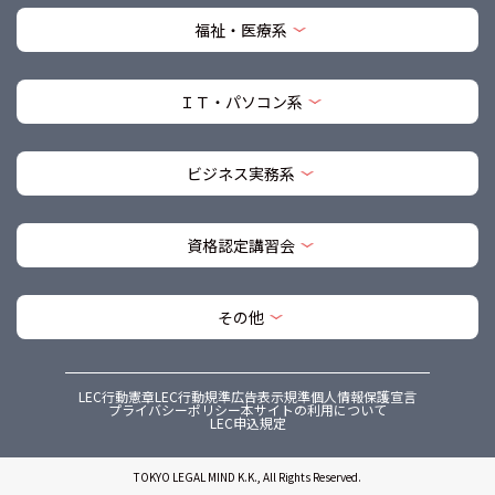
福祉・医療系
ＩＴ・パソコン系
ビジネス実務系
資格認定講習会
その他
LEC行動憲章
LEC行動規準
広告表示規準
個人情報保護宣言
プライバシーポリシー
本サイトの利用について
LEC申込規定
TOKYO LEGAL MIND K.K., All Rights Reserved.