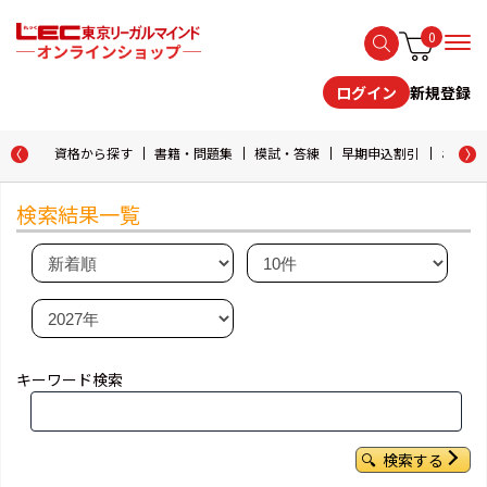
0
新規登録
ログイン
資格から探す
書籍・問題集
模試・答練
早期申込割引
おためし
検索結果一覧
キーワード検索
検索する