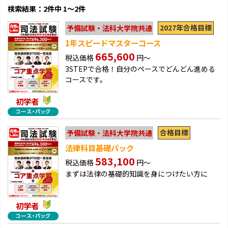
検索結果：2件中 1～2件
2027年合格目標
予備試験・法科大学院共通
1年スピードマスターコース
665,600
税込価格
円～
3STEPで合格！自分のペースでどんどん進める
コースです。
初学者
合格目標
予備試験・法科大学院共通
法律科目基礎パック
583,100
税込価格
円～
まずは法律の基礎的知識を身につけたい方に
初学者