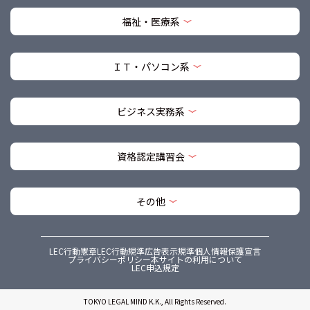
福祉・医療系
ＩＴ・パソコン系
ビジネス実務系
資格認定講習会
その他
LEC行動憲章
LEC行動規準
広告表示規準
個人情報保護宣言
プライバシーポリシー
本サイトの利用について
LEC申込規定
TOKYO LEGAL MIND K.K., All Rights Reserved.