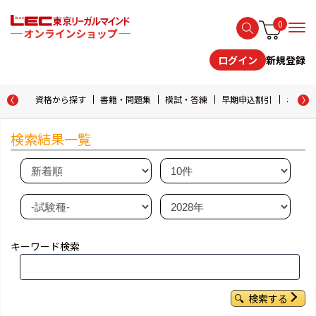
0
新規登録
ログイン
資格から探す
書籍・問題集
模試・答練
早期申込割引
おためし
検索結果一覧
キーワード検索
検索する