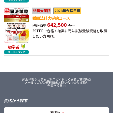
2028年合格目標
法科大学院
難関法科大学院コース
642,500
税込価格
円～
3STEPで合格！確実に司法試験受験資格を取得
したい方向け。
初学者
Web学習システム
ご利用ガイド
よくあるご質問FAQ
メールマガジン
資料請求
お問い合わせ
会社案内
全国学校案内
資格から探す
法律系