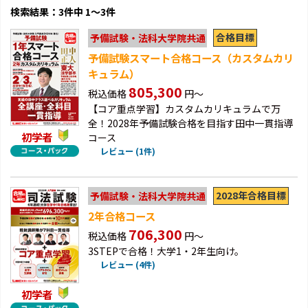
検索結果：3件中 1～3件
合格目標
予備試験・法科大学院共通
予備試験スマート合格コース（カスタムカリ
キュラム）
805,300
税込価格
円～
【コア重点学習】カスタムカリキュラムで万
全！2028年予備試験合格を目指す田中一貫指導
初学者
コース
レビュー (1件)
2028年合格目標
予備試験・法科大学院共通
2年合格コース
706,300
税込価格
円～
3STEPで合格！大学1・2年生向け。
レビュー (4件)
初学者