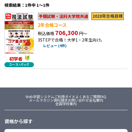
検索結果：1件中 1～1件
2028年合格目標
予備試験・法科大学院共通
2年合格コース
706,300
税込価格
円～
3STEPで合格！大学1・2年生向け。
レビュー (4件)
初学者
Web学習システム
ご利用ガイド
よくあるご質問FAQ
メールマガジン
資料請求
お問い合わせ
会社案内
全国学校案内
資格から探す