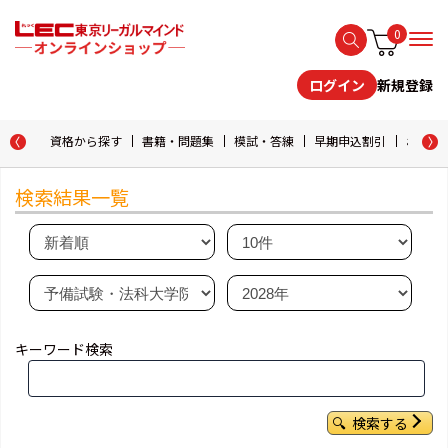
0
新規登録
ログイン
資格から探す
書籍・問題集
模試・答練
早期申込割引
おためし
検索結果一覧
キーワード検索
検索する