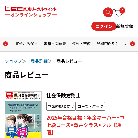
0
新規登録
ログイン
資格から探す
書籍・問題集
模試・答練
早期申込割引
おためし
ショップ
商品詳細
商品レビュー
商品レビュー
社会保険労務士
学習経験者向け
コース・パック
2025年合格目標：年金キーパー+中
上級コース<澤井クラス>フル【通
信】