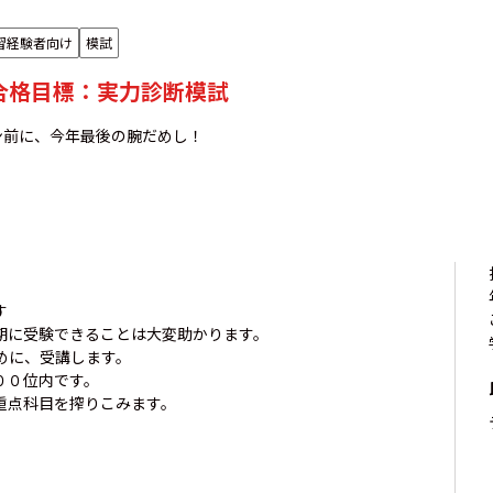
習経験者向け
模試
年合格目標：実力診断模試
ン前に、今年最後の腕だめし！
す
期に受験できることは大変助かります。
めに、受講します。
００位内です。
重点科目を搾りこみます。