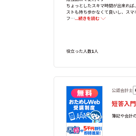
ちょっとしたスキマ時間が出来れば
ストも持ち歩かなくて良いし、スマ
フ…
...続きを読む
役立った人数
1
人
公認会計士
短答入門
簿記や会計