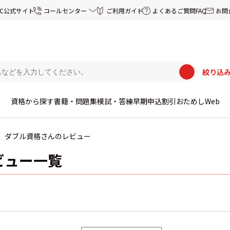
EC公式サイト
コールセンター
ご利用ガイド
よくあるご質問FAQ
お問
絞り込
資格から探す
書籍・問題集
模試・答練
早期申込割引
おためしWeb
ダブル資格さんのレビュー
ビュー一覧