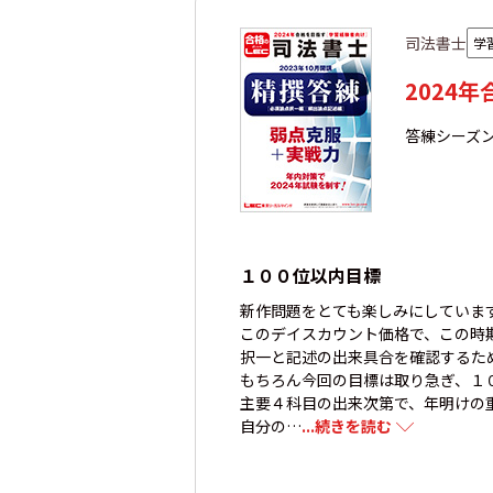
司法書士
学
2024
答練シーズ
１００位以内目標
新作問題をとても楽しみにしていま
このデイスカウント価格で、この時
択一と記述の出来具合を確認するた
もちろん今回の目標は取り急ぎ、１
主要４科目の出来次第で、年明けの
自分の…
...続きを読む