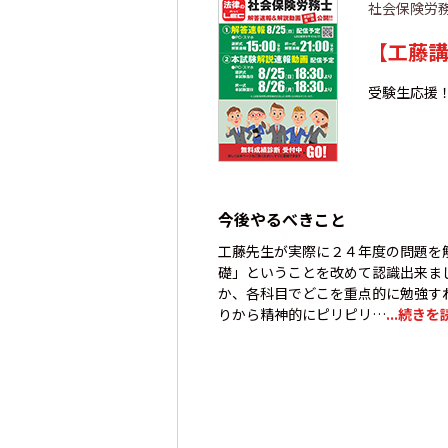
社会保険労
【工藤講
受験生応援
今後やるべきこと
工藤先生が実際に２４年度の問題を
礎」ということを改めて認識出来ま
か、各科目でどこを重点的に勉強す
りから精神的にピリピリ…
...続きを