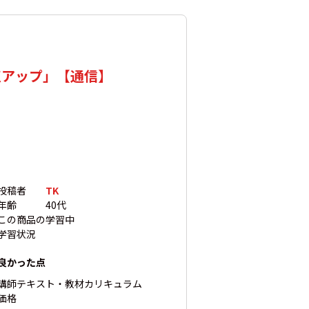
点アップ」【通信】
投稿者
TK
年齢
40代
この商品の
学習中
学習状況
良かった点
講師
テキスト・教材
カリキュラム
価格