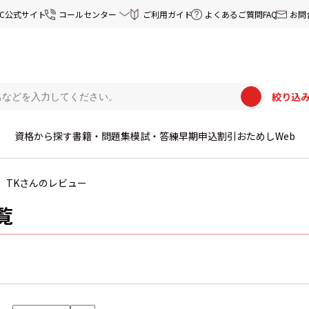
EC公式サイト
コールセンター
ご利用ガイド
よくあるご質問FAQ
お問
絞り込
資格から探す
書籍・問題集
模試・答練
早期申込割引
おためしWeb
TKさんのレビュー
覧