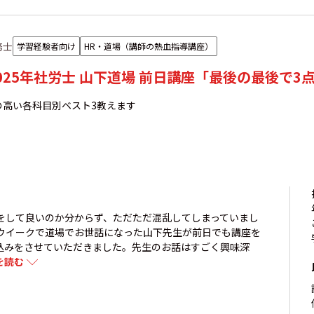
務士
学習経験者向け
HR・道場（講師の熱血指導講座）
025年社労士 山下道場 前日講座「最後の最後で3
の高い各科目別ベスト3教えます
をして良いのか分からず、ただただ混乱してしまっていまし
ウイークで道場でお世話になった山下先生が前日でも講座を
込みをさせていただきました。先生のお話はすごく興味深
きを読む