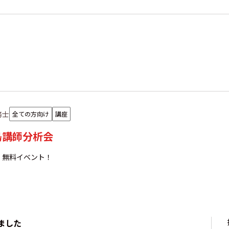
務士
全ての方向け
講座
椛島講師分析会
！無料イベント！
ました