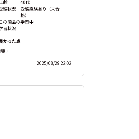
年齢
40代
受験状況
受験経験あり（未合
格）
この商品の
学習中
学習状況
良かった点
講師
2025/08/29 22:02