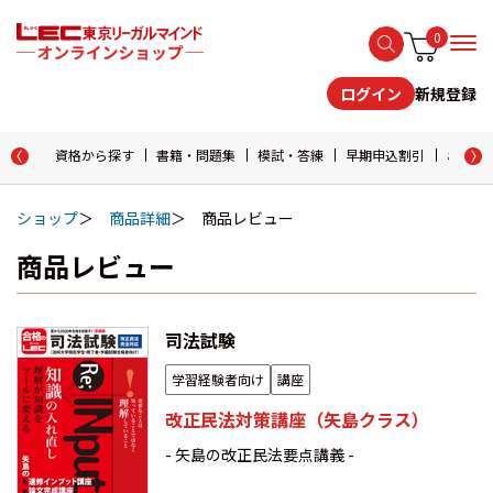
0
新規登録
ログイン
資格から探す
書籍・問題集
模試・答練
早期申込割引
おためし
ショップ
商品詳細
商品レビュー
商品レビュー
司法試験
学習経験者向け
講座
改正民法対策講座（矢島クラス）
- 矢島の改正民法要点講義 -