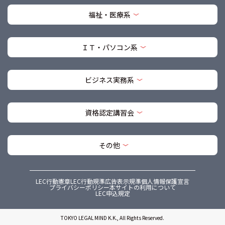
福祉・医療系
ＩＴ・パソコン系
ビジネス実務系
資格認定講習会
その他
LEC行動憲章
LEC行動規準
広告表示規準
個人情報保護宣言
プライバシーポリシー
本サイトの利用について
LEC申込規定
TOKYO LEGAL MIND K.K., All Rights Reserved.