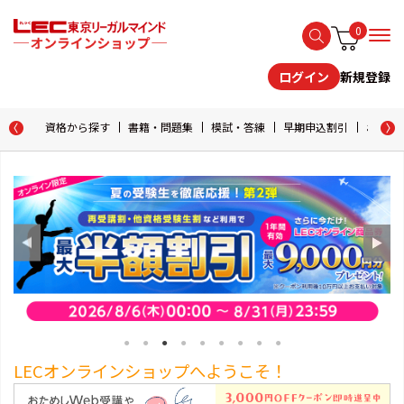
0
新規登録
ログイン
資格から探す
書籍・問題集
模試・答練
早期申込割引
おためし
LECオンラインショップへようこそ！