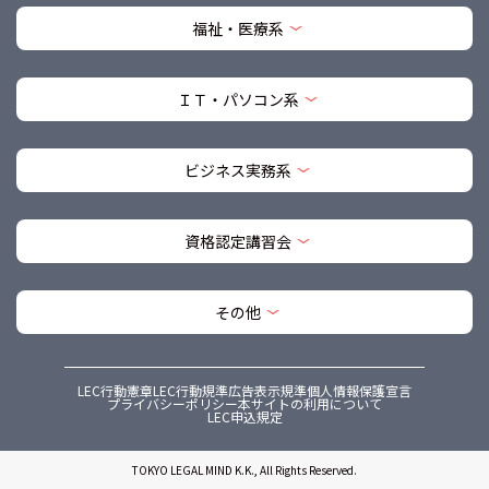
福祉・医療系
ＩＴ・パソコン系
ビジネス実務系
資格認定講習会
その他
LEC行動憲章
LEC行動規準
広告表示規準
個人情報保護宣言
プライバシーポリシー
本サイトの利用について
LEC申込規定
TOKYO LEGAL MIND K.K., All Rights Reserved.