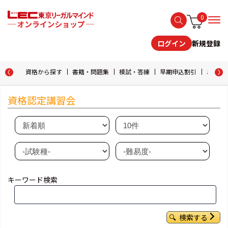
0
新規登録
ログイン
資格から探す
書籍・問題集
模試・答練
早期申込割引
おためし
資格認定講習会
キーワード検索
検索する