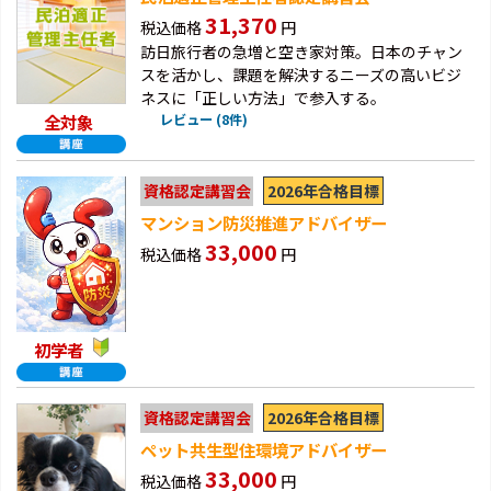
31,370
税込価格
円
訪日旅行者の急増と空き家対策。日本のチャン
スを活かし、課題を解決するニーズの高いビジ
ネスに「正しい方法」で参入する。
全対象
レビュー (8件)
2026年合格目標
資格認定講習会
マンション防災推進アドバイザー
33,000
税込価格
円
初学者
2026年合格目標
資格認定講習会
ペット共生型住環境アドバイザー
33,000
税込価格
円