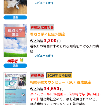
レビュー (4件)
資格認定講習会
看取り学＜初級＞講座
3,300
税込価格
円
看取りの場面に求められる知識をつける入門講
座
レビュー (5件)
初学者
2026年合格目標
資格共通
相続手続カウンセラー（SC）養成講座
34,650
税込価格
円
タイムセール10%割引＋5倍即時付与【8/16(日)
まで】
超高齢社会の今、最も注目されている、
相続手続きのスペシャリスト養成講座