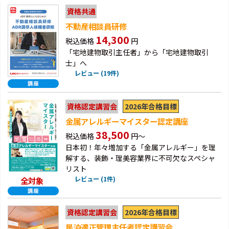
資格共通
不動産相談員研修
14,300
税込価格
円
「宅地建物取引主任者」から「宅地建物取引
士」へ
レビュー (19件)
2026年合格目標
資格認定講習会
金属アレルギーマイスター認定講座
38,500
税込価格
円～
日本初！年々増加する「金属アレルギー」を理
解する、装飾・理美容業界に不可欠なスペシャ
リスト
レビュー (1件)
全対象
2026年合格目標
資格認定講習会
民泊適正管理主任者認定講習会