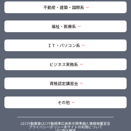
不動産・建築・国際系
福祉・医療系
ＩＴ・パソコン系
ビジネス実務系
資格認定講習会
その他
LEC行動憲章
LEC行動規準
広告表示規準
個人情報保護宣言
プライバシーポリシー
本サイトの利用について
LEC申込規定