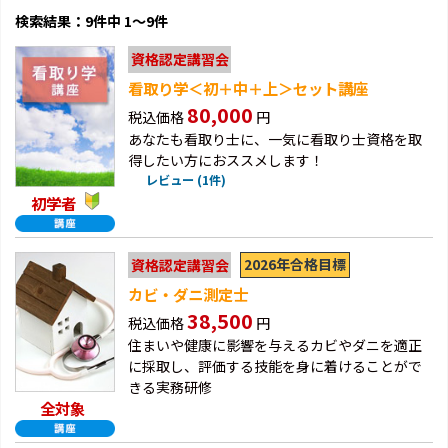
検索結果：9件中 1～9件
資格認定講習会
看取り学＜初＋中＋上＞セット講座
80,000
税込価格
円
あなたも看取り士に、一気に看取り士資格を取
得したい方におススメします！
レビュー (1件)
初学者
2026年合格目標
資格認定講習会
カビ・ダニ測定士
38,500
税込価格
円
住まいや健康に影響を与えるカビやダニを適正
に採取し、評価する技能を身に着けることがで
きる実務研修
全対象