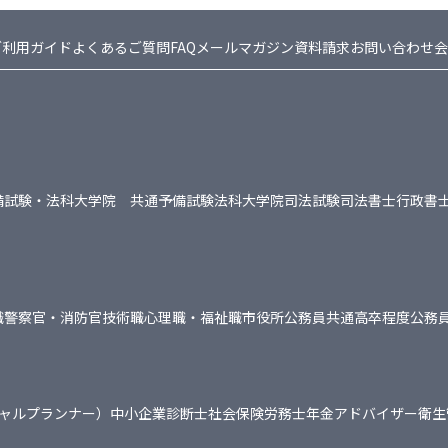
ご利用ガイド
よくあるご質問FAQ
メールマガジン
資料請求
お問い合わせ
会
備試験・法科大学院 共通
予備試験
法科大学院
司法試験
司法書士
行政書
職
警察官・消防官
技術職
心理職・福祉職
市役所
公務員共通
高卒程度公務
シャルプランナー）
中小企業診断士
社会保険労務士
年金アドバイザー
衛生