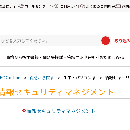
EC公式サイト
コールセンター
ご利用ガイド
よくあるご質問FAQ
お問
絞り込
資格から探す
書籍・問題集
模試・答練
早期申込割引
おためしWeb
EC On-line
資格から探す
ＩＴ・パソコン系
情報セキュリ
情報セキュリティマネジメント
情報セキュリティマネジメント