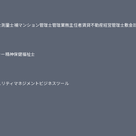
士
測量士補
マンション管理士
管理業務主任者
賃貸不動産経営管理士
敷金
ャー
精神保健福祉士
ュリティマネジメント
ビジネスツール