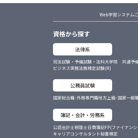
Web学習システム
資格から探す
法律系
司法試験・予備試験・法科大学院 共通
予
ビジネス実務法務検定試験(R)
公務員試験
国家総合職･外務専門職
地方上級･国家一般
簿記・会計・労務系
公認会計士
税理士
日商簿記
FP(ファイナン
キャリアコンサルタント
秘書検定