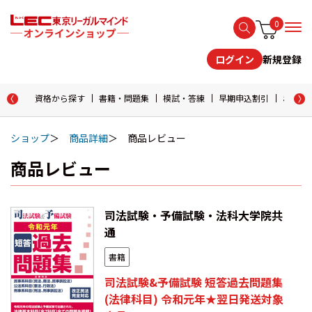
0
新規登録
ログイン
資格から探す
書籍・問題集
模試・答練
早期申込割引
おためし
ショップ
商品詳細
商品レビュー
商品レビュー
司法試験・予備試験・法科大学院共
通
書籍
司法試験&予備試験 短答過去問題集
(法律科目) 令和元年★翌日発送対象