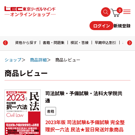
0
新規登録
ログイン
資格から探す
書籍・問題集
模試・答練
早期申込割引
おためし
ショップ
商品詳細
商品レビュー
商品レビュー
司法試験・予備試験・法科大学院共
通
書籍
2023年版 司法試験&予備試験 完全整
理択一六法 民法★翌日発送対象商品