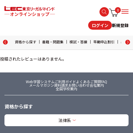
0
新規登録
ログイン
資格から探す
書籍・問題集
模試・答練
早期申込割引
おためし
投稿されたレビューはありません。
Web学習システム
ご利用ガイド
よくあるご質問FAQ
メールマガジン
資料請求
お問い合わせ
会社案内
全国学校案内
資格から探す
法律系