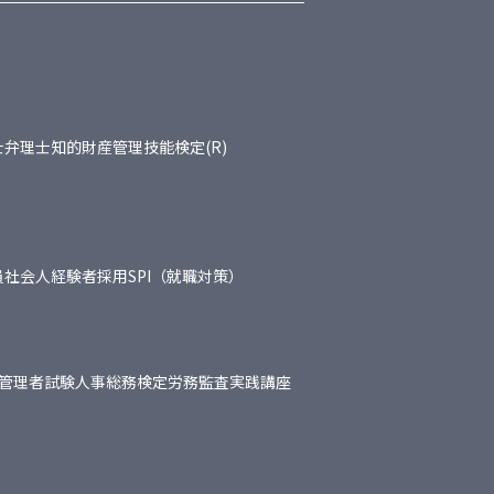
士
弁理士
知的財産管理技能検定(R)
員
社会人経験者採用
SPI（就職対策）
管理者試験
人事総務検定
労務監査実践講座