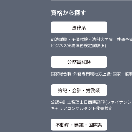
資格から探す
法律系
司法試験・予備試験・法科大学院 共通
予
ビジネス実務法務検定試験(R)
公務員試験
国家総合職･外務専門職
地方上級･国家一般
簿記・会計・労務系
公認会計士
税理士
日商簿記
FP(ファイナン
キャリアコンサルタント
秘書検定
不動産・建築・国際系