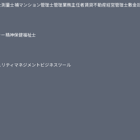
士
測量士補
マンション管理士
管理業務主任者
賃貸不動産経営管理士
敷金
ャー
精神保健福祉士
ュリティマネジメント
ビジネスツール