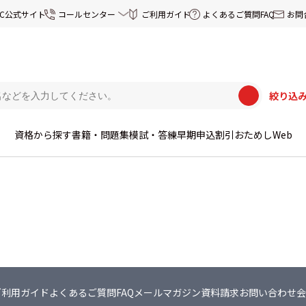
EC公式サイト
コールセンター
ご利用ガイド
よくあるご質問FAQ
お問
絞り込
資格から探す
書籍・問題集
模試・答練
早期申込割引
おためしWeb
ご利用ガイド
よくあるご質問FAQ
メールマガジン
資料請求
お問い合わせ
会