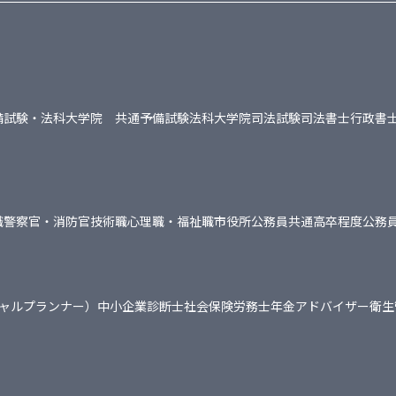
備試験・法科大学院 共通
予備試験
法科大学院
司法試験
司法書士
行政書
職
警察官・消防官
技術職
心理職・福祉職
市役所
公務員共通
高卒程度公務
シャルプランナー）
中小企業診断士
社会保険労務士
年金アドバイザー
衛生