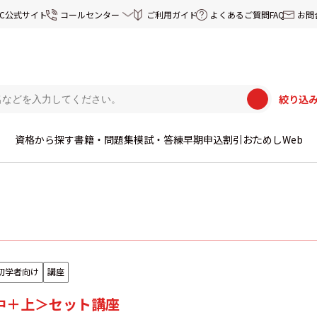
EC公式サイト
コールセンター
ご利用ガイド
よくあるご質問FAQ
お問
絞り込
資格から探す
書籍・問題集
模試・答練
早期申込割引
おためしWeb
初学者向け
講座
中＋上＞セット講座