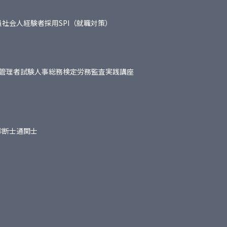
員
社会人経験者採用
SPI（就職対策）
管理者試験
人事総務検定
労務監査実践講座
診断士
通関士