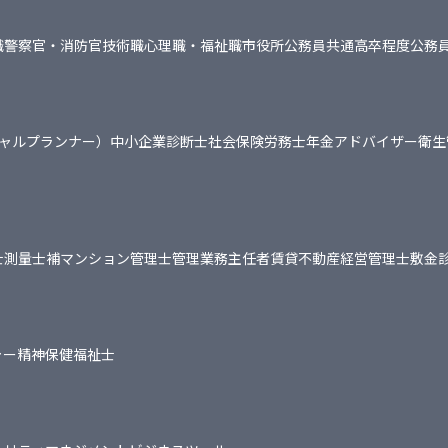
職
警察官・消防官
技術職
心理職・福祉職
市役所
公務員共通
高卒程度公務
シャルプランナー）
中小企業診断士
社会保険労務士
年金アドバイザー
衛生
士
測量士補
マンション管理士
管理業務主任者
賃貸不動産経営管理士
敷金
ャー
精神保健福祉士