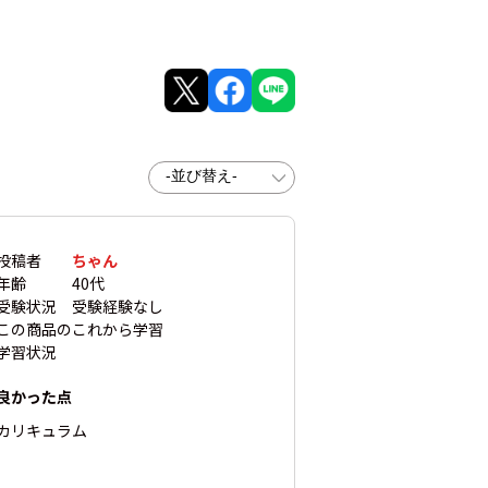
投稿者
ちゃん
年齢
40代
受験状況
受験経験なし
この商品の
これから学習
学習状況
良かった点
カリキュラム