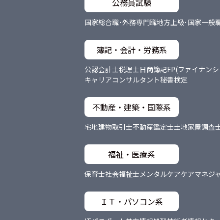
公務員試験
国家総合職･外務専門職
地方上級･国家一般
簿記・会計・労務系
公認会計士
税理士
日商簿記
FP(ファイナン
キャリアコンサルタント
秘書検定
不動産・建築・国際系
宅地建物取引士
不動産鑑定士
土地家屋調査
福祉・医療系
保育士
社会福祉士
メンタルケア
ケアマネジ
ＩＴ・パソコン系