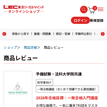
0
新規登録
ログイン
資格から探す
書籍・問題集
模試・答練
早期申込割引
おためし
ショップ
商品詳細
商品レビュー
商品レビュー
予備試験・法科大学院共通
初学者向け
一発合格講座（まとめて受講できる通信講座）
2026年合格目標：一発合格入門講座
お得な価格で、一気に基本7科目をマスタ