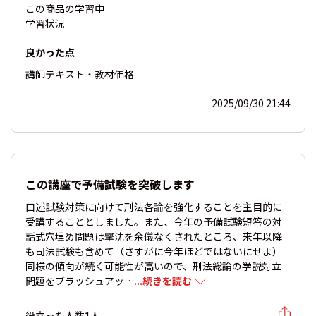
この商品の
学習中
学習状況
良かった点
講師
テキスト・教材
価格
2025/09/30 21:44
この講座で予備試験を突破します
口述試験対策に向けて刑法各論を強化することを主目的に
受講することとしました。また、今年の予備試験短答の対
話式穴埋め問題は撃沈を余儀なくされたところ、来年以降
も司法試験も含めて（さすがに今年ほどではないにせよ）
同様の傾向が続く可能性が高いので、刑法総論の学説対立
問題をブラッシュアッ…
...続きを読む
役立った人数
1
人