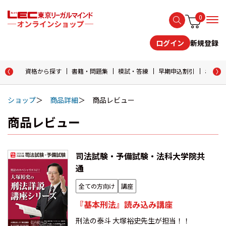
0
新規登録
ログイン
資格から探す
書籍・問題集
模試・答練
早期申込割引
おためし
ショップ
商品詳細
商品レビュー
商品レビュー
司法試験・予備試験・法科大学院共
通
全ての方向け
講座
『基本刑法』読み込み講座
刑法の泰斗 大塚裕史先生が担当！！